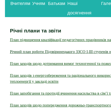
Вчителям
Учням
Батькам
Наші
Гале
контенту
досягнення
Річні плани та звіти
План підвищення кваліфікації педагогічних працівників на
Річний план роботи Підзвіринецького ЗЗСО І-ІІІ ступенів н
План заходів щодо дотримання вимог техногенної та пожеж
План заходів з енергозбереження та раціонального викорис
теплоенергії у закладі освіти
План запобігання та протидії вчинення насильства в сім’ї 
План заходів щодо попередження дорожньо-транспортного