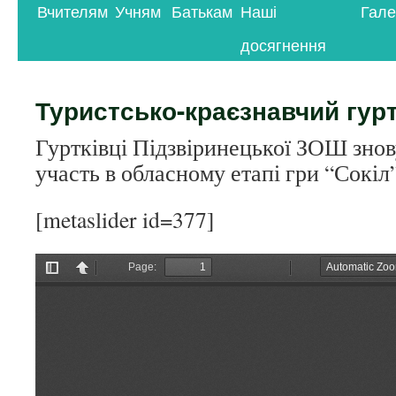
Вчителям
Учням
Батькам
Наші
Гале
контенту
досягнення
Туристсько-краєзнавчий гур
Гуртківці Підзвіринецької ЗОШ знов
участь в обласному етапі гри “Сокіл
[metaslider id=377]