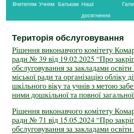
Вчителям
Учням
Батькам
Наші
Гале
контенту
досягнення
Територія обслуговування
Рішення виконавчого комітету Комар
ради № 39 від 19.02.2025 “Про закрі
обслуговування за закладами освіти
міської ради та організацію обліку д
шкільного віку та учнів з метою заб
ними дошкільної та повної загальної
Рішення виконавчого комітету Комар
ради № 71 від 15.05.2024 “Про закрі
обслуговування за закладами освіти