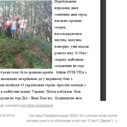
 до закладок
постійне посилання
.
2018-2019
Гуртківці Підзвіринецької ЗОШ І-ІІІ ступенів знову взяли
активну участь в обласному етапі гри “Сокіл”(“Джура”)
→