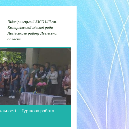
Підзвіринецький ЗЗСО І-ІІІ ст.
Комарнівської міської ради
Львівського району Львівської
області
яльності
Гурткова робота