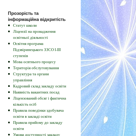
Прозорість та
інформаційна відкритість
Статут школи
Ліцензії на провадження
освітньої діяльності
Освітня програма
Підзвіринецького ЗЗСО І-ІІІ
ступенів
Мова освтнього процесу
Територія обслуговування
Структура та органи
управління
Кадровий склад закладу освіти
Наявність вакантних посад
Ліцензований обсяг і фактична
кількість осіб
Правила поведінки здобувача
освіти в закладі освіти
Правила прийому до закладу
освіти
Умови доступності закладу