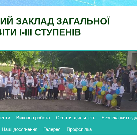
ИЙ ЗАКЛАД ЗАГАЛЬНОЇ
ТИ І-ІІІ СТУПЕНІВ
менти
Виховна робота
Освітня діяльність
Безпека життєді
Наші досягнення
Галерея
Профспілка