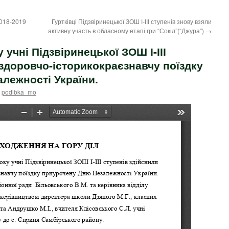
2018-2019
Гуртківці Підзвіринецької ЗОШ І-ІІІ ступенів знову взяли
активну участь в обласному етапі гри “Сокіл”(“Джура”)
→
 учні Підзвіринецької ЗОШ І-ІІІ
оздоровчо-історикокраєзнавчу поїздку
лежності України.
podibka_mo