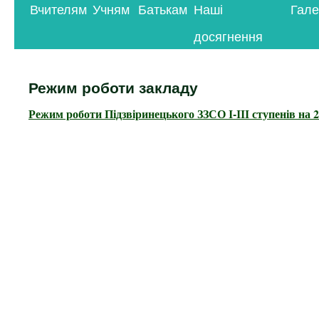
Вчителям
Учням
Батькам
Наші
Гале
контенту
досягнення
Режим роботи закладу
Режим роботи Підзвіринецького ЗЗСО І-ІІІ ступенів на 2