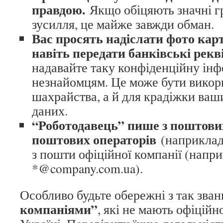
правдою.
Якщо обіцяють значні гр
зусилля, це майже завжди обман.
Вас просять надіслати фото кар
навіть передати банківські рекв
надавайте таку конфіденційну ін
незнайомцям. Це може бути викори
шахрайства, а й для крадіжки ва
даних.
“Роботодавець” пише з поштови
поштових операторів
(наприклад, 
з пошти офіційної компанії (напри
*@company.com.ua).
Особливо будьте обережні з так зв
компаніями”
, які не мають офіційн