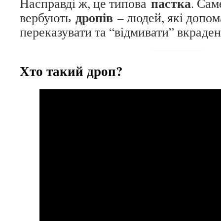
пастка
Насправді ж, це типова
. Сам
дропів
вербують
– людей, які допом
переказувати та “відмивати” вкраден
Хто такий дроп?