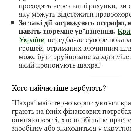
проходять через ваші рахунки, ви
яку можуть відстежити правоохоро
За такі дії загрожують штрафи, 
навіть тюремне ув’язнення.
Кри
України
передбачає суворе покара
грошей, отриманих злочинним шл
може бути зруйноване заради мізер
який пропонують шахраї.
Кого найчастіше вербують?
Шахраї майстерно користуються вра
грають на їхніх фінансових потребах
опиняються ті, хто найбільше прагн
заробітку або знаходиться у скрутн