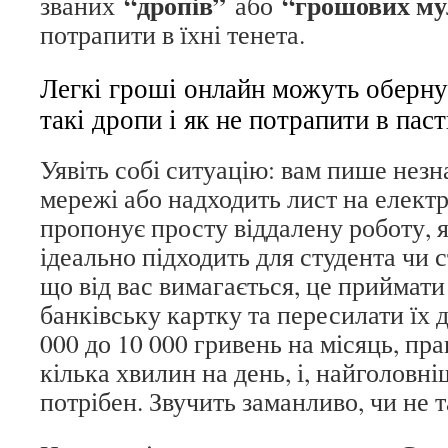
“дропів”
“грошових му
званих
або
потрапити в їхні тенета.
Легкі гроші онлайн можуть оберн
такі дропи і як не потрапити в пас
Уявіть собі ситуацію: вам пише незн
мережі або надходить лист на елект
пропонує просту віддалену роботу, я
ідеально підходить для студента чи 
що від вас вимагається, це приймат
банківську картку та пересилати їх д
000 до 10 000 гривень на місяць, п
кілька хвилин на день, і, найголовні
потрібен. Звучить заманливо, чи не т