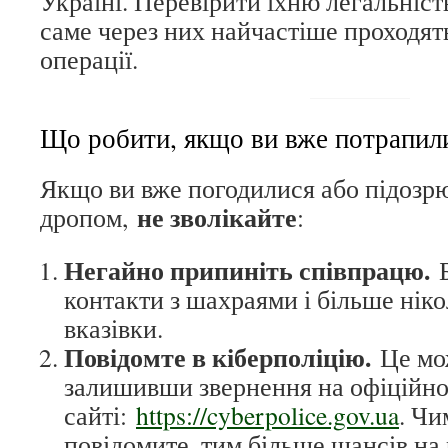
Україні. Перевірити їхню легальніст
саме через них найчастіше проходят
операції.
Що робити, якщо ви вже потрапили
Якщо ви вже погодилися або підозрю
не зволікайте
дропом,
:
Негайно припиніть співпрацю.
Б
контакти з шахраями і більше ніко
вказівки.
Повідомте в кіберполіцію.
Це мож
залишивши звернення на офіційн
сайті:
https://cyberpolice.gov.ua
. Ч
повідомите, тим більше шансів на 