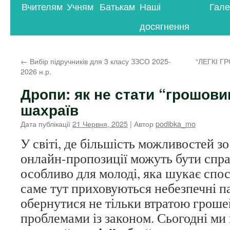
Вчителям
Учням
Батькам
Наші
Гале
контенту
досягнення
←
Вибір підручників для 3 класу ЗЗСО 2025-
“ЛЕГКІ Г
2026 н.р.
Дропи: як не стати “грошов
шахраїв
Дата публікації
21 Червня, 2025
| Автор
podibka_mo
У світі, де більшість можливостей з
онлайн-пропозиції можуть бути спр
особливо для молоді, яка шукає спос
саме тут приховуються небезпечні п
обернутися не тільки втратою гроше
проблемами із законом. Сьогодні ми