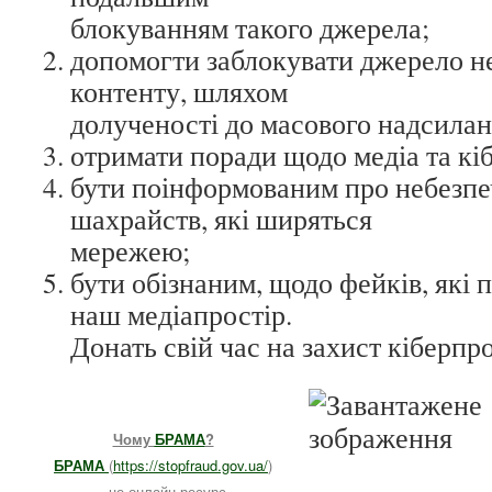
блокуванням такого джерела;
допомогти заблокувати джерело н
контенту, шляхом
долученості до масового надсилан
отримати поради щодо медіа та кі
бути поінформованим про небезпе
шахрайств, які ширяться
мережею;
бути обізнаним, щодо фейків, які 
наш медіапростір.
Донать свій час на захист кіберпр
Чому
БРАМА
?
БРАМА
(
https://stopfraud.gov.ua/
)
– це онлайн-ресурс,