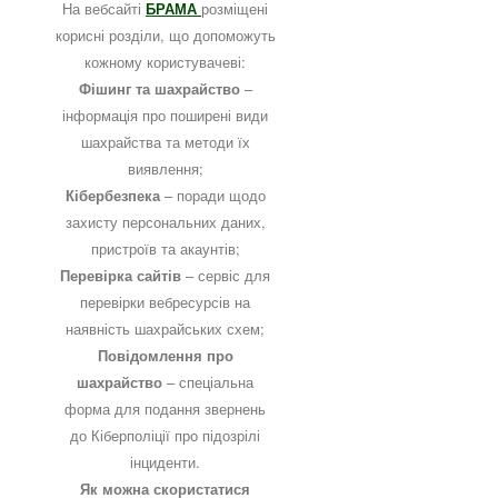
На вебсайті
БРАМА
розміщені
корисні розділи, що допоможуть
кожному користувачеві:
Фішинг та шахрайство
–
інформація про поширені види
шахрайства та методи їх
виявлення;
Кібербезпека
– поради щодо
захисту персональних даних,
пристроїв та акаунтів;
Перевірка сайтів
– сервіс для
перевірки вебресурсів на
наявність шахрайських схем;
Повідомлення про
шахрайство
– спеціальна
форма для подання звернень
до Кіберполіції про підозрілі
інциденти.
Як можна скористатися