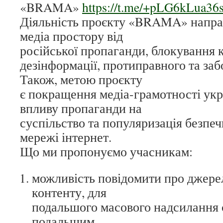
«BRAMA»
https://t.me/+pLG6kLua3
Діяльність проєкту «BRAMA» направ
медіа простору від
російської пропаганди, блокування
дезінформації, протиправного та за
Також, метою проєкту
є покращення медіа-грамотності укр
впливу пропаганди на
суспільство та популяризація безпе
мережі інтернет.
Що ми пропонуємо учасникам:
можливість повідомити про джере
контенту, для
подальшого масового надсилання 
подальшим