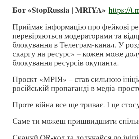
Бот «StopRussia | MRIYA»
https://t
Приймає інформацію про фейкові рес
перевіряються модераторами та відп
блокування в Телеграм-канал. У роз
скаргу на ресурс» – кожен може дол
блокування ресурсів окупанта.
Проєкт «МРІЯ» – став сильною ініці
російській пропаганді в медіа-прост
Проте війна все ще триває. І це стос
Саме ти можеш пришвидшити спільн
Скануй QR-код та долучайся до ініці