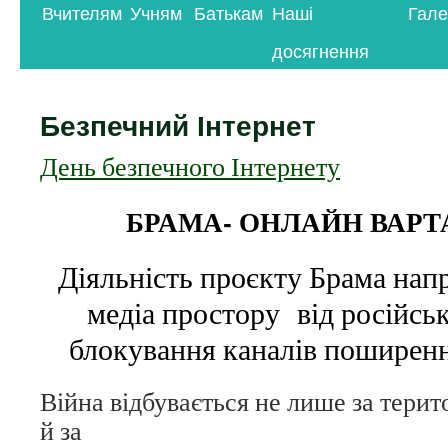
Вчителям
Учням
Батькам
Наші
Гале
контенту
досягнення
Безпечний Інтернет
День безпечного Інтернету
БРАМА- ОНЛАЙН ВАРТ
Діяльність проєкту Брама напр
медіа простору від російськ
блокування каналів поширенн
Війна відбувається не лише за терито
й за