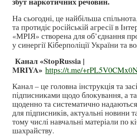
збут наркотичних речовин.
На сьогодні, це найбільша спільнота
та протидіє російській агресії в Інт
«МРІЯ» створена для об’єднання прое
у синергії Кіберполіції України та в
Канал «StopRussia |
MRIYA»
https://t.me/+rPL5V0CMx0
Канал – це головна інструкція та засі
підписниками щодо блокування, а т
щоденно та систематично надаються
для підписників, актуальні новини т
тому числі навчальні матеріали по кіб
шахрайству.