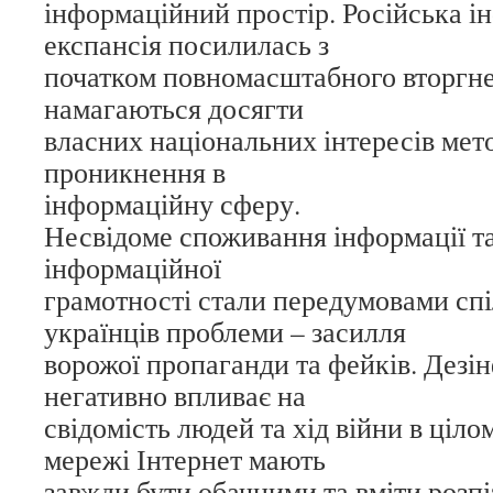
інформаційний простір. Російська і
експансія посилилась з
початком повномасштабного вторгне
намагаються досягти
власних національних інтересів мет
проникнення в
інформаційну сферу.
Несвідоме споживання інформації та
інформаційної
грамотності стали передумовами спі
українців проблеми – засилля
ворожої пропаганди та фейків. Дезі
негативно впливає на
свідомість людей та хід війни в ціло
мережі Інтернет мають
завжди бути обачними та вміти розп