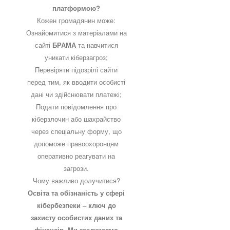
платформою?
Кожен громадянин може:
Ознайомитися з матеріалами на
сайті
БРАМА
та навчитися
уникати кіберзагроз;
Перевіряти підозрілі сайти
перед тим, як вводити особисті
дані чи здійснювати платежі;
Подати повідомлення про
кіберзлочин або шахрайство
через спеціальну форму, що
допоможе правоохоронцям
оперативно реагувати на
загрози.
Чому важливо долучитися?
Освіта та обізнаність у сфері
кібербезпеки – ключ до
захисту особистих даних та
фінансів. Ми закликаємо