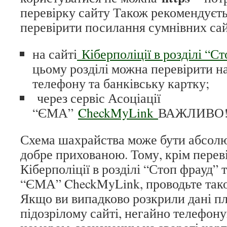
перевірку сайту Також рекомендуєть
перевірити посилання сумнівних сай
на сайті
Кіберполіції в розділі “С
цьому розділі можна перевірити н
телефону та банківську картку;
через сервіс Асоціації
“ЄМА”
CheckMyLink
ВАЖЛИВО
Схема шахрайства може бути абсол
добре прихованою. Тому, крім переві
Кіберполіції в розділі “Стоп фрауд” т
“ЄМА” CheckMyLink, проводьте тако
Якщо ви випадково розкрили дані пл
підозрілому сайті, негайно телефону