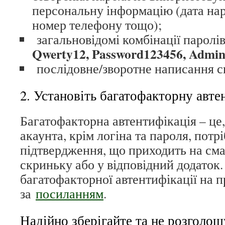
персональну інформацію (дата нар
номер телефону тощо);
загальновідомі комбінації паролі
Qwerty12, Password123456, Admi
послідовне/зворотне написання с
2. Установіть багатофакторну авте
Багатофакторна автентифікація – це,
акаунта, крім логіна та пароля, потр
підтвердження, що приходить на см
скриньку або у відповідний додаток
багатофакторної автентифікації на п
за
посиланням
.
Надійно зберігайте та не розголошу